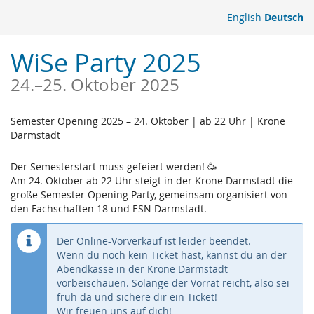
Zum
English
Deutsch
Haupt-
Inhalt
WiSe Party 2025
springen
bis
24.
–
25. Oktober 2025
Semester Opening 2025 – 24. Oktober | ab 22 Uhr | Krone
Darmstadt
Der Semesterstart muss gefeiert werden! 🥳
Am 24. Oktober ab 22 Uhr steigt in der Krone Darmstadt die
große Semester Opening Party, gemeinsam organisiert von
den Fachschaften 18 und ESN Darmstadt.
Der Online-Vorverkauf ist leider beendet.
Wenn du noch kein Ticket hast, kannst du an der
Abendkasse in der Krone Darmstadt
vorbeischauen. Solange der Vorrat reicht, also sei
früh da und sichere dir ein Ticket!
Wir freuen uns auf dich!